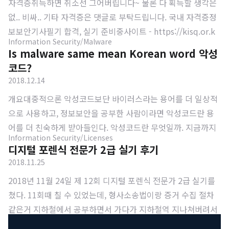
자격증취득하면 취소선 그어버립니다~ 물론 다 획득할 생각은
를 벗어나는 문제를 개선하고자 시도했던 LEADS(Law Enforc
없.. 비싸.. 기타 자격증은 댓글로 부탁드립니다. 국내 자격증정
ement Access to Data Stored Abroad) Act나 ICPA(Interna
보보안기사필기 합격, 실기 준비중사이트 - https://kisq.or.k
tional Communications Privacy Act) 모두 통과하지 못했었
Information Security/Malware
r/디지털포렌식전문가 2급국내 치곤 조금 비쌈(직장인 그저, 학
다. 도널드 트럼프 대통령은 2018년 종합세출법안(omnibus a
Is malware same mean Korean word 악성
생 비쌈)디지털 포렌식을 제대로 공부할 수 있는 시험사이트 - h
ppropriations bill)을 통과시..
코드?
ttps://forensickorea.org/exam/IEQ 인터넷윤리자격국가 공
2018.12.14
인 자격증으로 3급, 2급, 지도사 이렇게 세 종류로 구분지도사
개요대중적으론 악성코드보단 바이러스라는 용어를 더 일상적
가 좀 어렵고, 2급이 쉬운편인데 보안이 살짝 들어가있고, 윤리
으로 사용하고, 정보보안을 공부한 사람이라면 악성코드란 용
시험이라서 도덕, 철학 문제가 나옴2급은 취득했고 지도사 준비
어를 더 친숙하게 받아들인다. 악성코드란 무엇일까. 지금까지
중사이트 - https://license.kpc.or.kr/nasec/qlfint/qlfint/se
Information Security/Licenses
우리는 악성코드란 단어를 의구심 없이 받아 들일뿐 물음표를
lectIeqinfom..
디지털 포렌식 전문가 2급 실기 후기
던져본적이 없었던 것 같다. 그래서 Malware란 단어를 살펴보
2018.11.25
기 앞서 악성코드 단어를 분해해보려 한다.정의 파악악성(惡性)
2018년 11월 24일 제 12회 디지털 포렌식 전문가 2급 실기를
이란 악한 성질로 이 성질 파악의 주체는 사람의 목적이다. 날카
쳤다. 11회때 칠 수 있었는데, 형사소송법이랑 증거 수집 절차
로운 칼이 있다. 이 칼은 어떤 성향을 가진 사람 손에 들려져 있
같은거 지하철에서 공부하면서 가다가 지하철역 지나쳐버려서
는가에 따라 맛있는 요리를 할 수 있지만, 누군가를 해칠 수도
못쳤고, 이번엔 일찍 일어나서 느긋하게 걸어갔다. 시험장소는
있다. 어떤 용도로 사용하지 않으면 그냥 물건일 뿐이다. 누군가