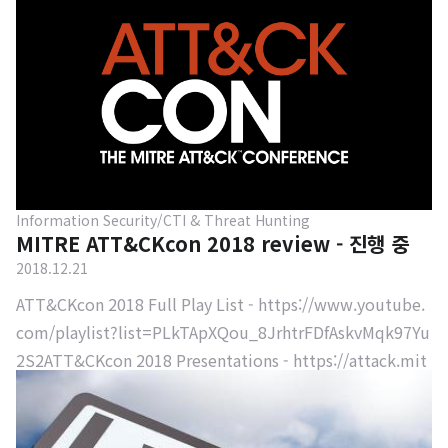
업 경력 2012.05, (주) 한국정보보호교육센터 40기 수료 2012.
06, (주) TriCubeLab 입사 2014.05, (주) TriCubeLab 퇴사 2
014.06, (주) 한국정보보호교육센터 입사 2019.05, (주) 한국정
보보호교육센터 퇴사 2019.07, 쿠팡 입사 경력 활동 2012.03,
Syslog 서버 구축 및 운용법 2012.03, Iptables 기본 사용법 2
012.04, UPX 패킹 분석 및 우회 ..
Information Security/CTI & Threat Hunting
MITRE ATT&CKcon 2018 review - 진행 중
2018.12.21
ATT&CKcon 2018 Full Play List - https://www.youtube.
com/playlist?list=PLkTApXQou_8JrhtrFDfAskvMqk97Yu
2S2ATT&CKcon 2018 Presentations - https://attack.mit
re.org/resources/attackcon/1. Advancing Infosec, Keyno
te Presentation 마이크로소프트 위협 인텔리전스 센터 총 책
임자인 존 램버트가 키노트를 잡았다. 전통적인 방어와 최근 방