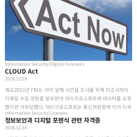
어의 차이를 설명했으며, 마이크로소프트에는 One Hunt라는
것이 있다고 설명했다. One Hunt는 레드팀, 블루팀 모두 하나
의 공통 과제를 제공하고 이 과제를 해결하는 프로젝트를 의미
하는 것 같았다. 아무래..
Information Security/Digital Forensics
CLOUD Act
2018.12.19
개요2013년 FBI는 마약 밀매 사건을 조사를 위해 피조사자의
이메일 수집 영장을 발부받아 마이크로소프트에 데이터를 요청
했지만 거부당했다. 마이크로소프트는 통신저장법에 의거 미국
Information Security/Licenses
이 아닌 타국(아일랜드)에 저장된 데이터이기 때문이었다. 이에
정보보안과 디지털 포렌식 관련 자격증
마이크로소프트와 미연방과 다툼이 있었다. 과거에도 유사한
2018.12.14
문제가 있었기에 데이터가 저장된 서버의 위치가 영장의 범위