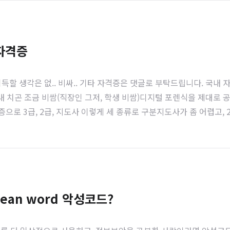
자격증
득할 생각은 없.. 비싸.. 기타 자격증은 댓글로 부탁드립니다. 국
급국내 치곤 조금 비쌈(직장인 그저, 학생 비쌈)디지털 포렌식을 제대로 공부할 
자격증으로 3급, 2급, 지도사 이렇게 세 종류로 구분지도사가 좀 어렵고
사이트 - https://license.kpc.or.kr/nasec/qlfint/qlfin
orean word 악성코드?