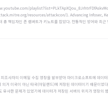
/www.youtube.com/playlist?list=PLkTApXQou_8JrhtrFDfAskv
tack.mitre.org/resources/attackcon/1. Advancing Infosec, K
센터 총 책임자인 존 램버트가 키노트를 잡았다. 전통적인 방어와 최근
라는 것이 있다고 설명했다. One Hunt는 레드팀, 블루팀 모두 하나
하는 것 같았다. 아무래..
 위해 피조사자의 이메일 수집 영장을 발부받아 마이크로소프트에 데이
의거 미국이 아닌 타국(아일랜드)에 저장된 데이터이기 때문이었다.
 유사한 문제가 있었기에 데이터가 저장된 서버의 위치가 영장의 
nt Access to Data Stored Abroad) Act나 ICPA(Internat
 못했었다. 도널드 트럼프 대통령은 2018년 종합세출법안(omnibus appr