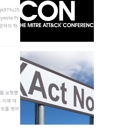
Mqk97Yu2S
eynote Pr
 방어의 차
의 공통 과
터를 요청했
 이에 마
범위를 벗어
ional Co
opriati