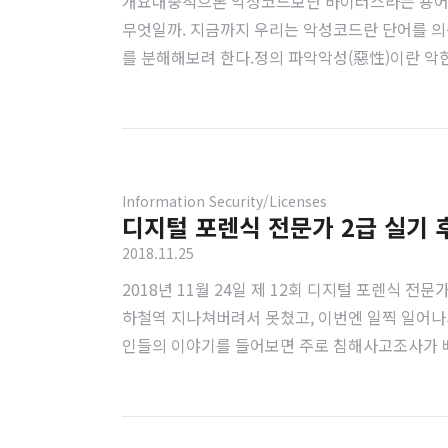
개요대중적으론 악성코드보단 바이러스라는 용어를
무엇일까. 지금까지 우리는 악성코드란 단어를 의구
를 분해해보려 한다.정의 파악악성(惡性)이란 악한
는가에 따라 맛있는 요리를 할 수 있지만, 누군가
은 그 주체자의 의도와 행동에 따르기에 물체인 칼은
Information Security/Licenses
디지털 포렌식 전문가 2급 실기 
2018.11.25
2018년 11월 24일 제 12회 디지털 포렌식 
하철역 지나쳐버려서 못쳤고, 이번엔 일찍 일어나
인들의 이야기를 들어보면 주로 침해사고조사가 베
렸다. 일전에 짬내서 공부했던 것과 시험치기 직
는 것은 차이가 있다. 최근 이미징의 대부분은 선별