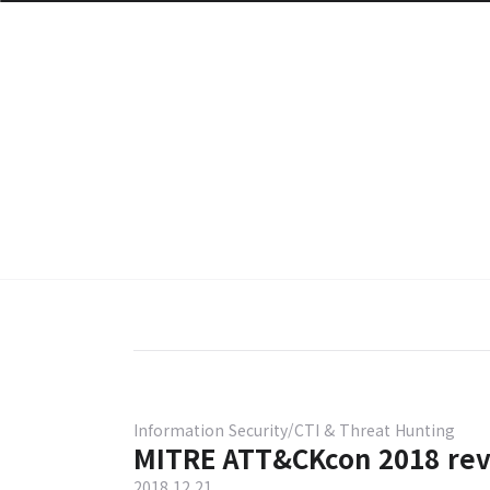
Information Security/CTI & Threat Hunting
MITRE ATT&CKcon 2018 re
2018.12.21