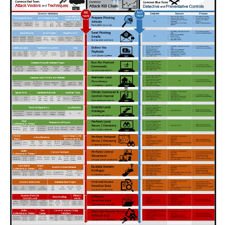
스트도 있는거 보니. 저도 언젠가 국내 기준의 awesome을 만
다면 그보다 뛰어난 ROI는 존재하지 않겠죠. 다른 이유도 존재
들어봐야 겠습니다.Awesome Reversing 주소 - https://gith
합니다. 수천년간 존재해온 사기꾼이 수 많은 시대가 바뀌었..
ub.com/tylerph3/awesome-reversing* The IDA Pro Boo
k (2nd Edition) 한국어판: 리버스 엔지니어링에 날개를 달다*
실전 연습으로 완성하는 리버싱: x86/x64 윈도우, 리눅스부터
모바일 ARM iOS까지* The Art of Assembly Language..