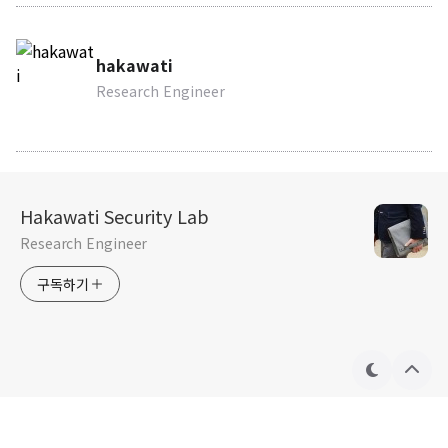
hakawati
Research Engineer
Hakawati Security Lab
Research Engineer
구독하기
테
상
마
단
으
로