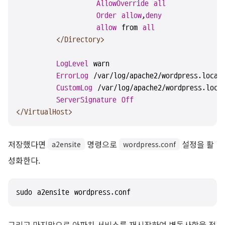
AllowOverride
all
Order
allow
,
deny
allow
 from 
all
</Directory>
LogLevel
 warn

ErrorLog
 /var/log/apache2/wordpress.local_
CustomLog
 /var/log/apache2/wordpress.local
ServerSignature
Off
</VirtualHost>
저장했다면
명령으로
설정을 활
a2ensite
wordpress.conf
성화한다.
sudo a2ensite wordpress.conf
그리고 마지막으로 아파치 서비스를 재시작하여 변동사항을 적