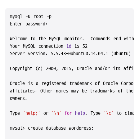
mysql -u root -p

Enter password:

Welcome to the MySQL monitor.  Commands end with ;
Your MySQL connection 
id
 is 52

Server version: 5.5.43-0ubuntu0.14.04.1 (Ubuntu)

Copyright (c) 2000, 2015, Oracle and/or its affilia
Oracle is a registered trademark of Oracle Corporat
affiliates. Other names may be trademarks of their 
owners.

Type 
'help;'
 or 
'\h'
for
help
. Type 
'\c'
 to clear 
mysql> create database wordpress;
