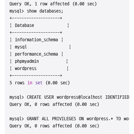
Query OK, 1 row affected (0.00 sec)

mysql> show databases;

+--------------------+

| Database           |

+--------------------+

| information_schema |

| mysql              |

| performance_schema |

| phpmyadmin         |

| wordpress          |

+--------------------+

5 rows 
in
set
 (0.00 sec)

mysql> CREATE USER wordpress@localhost IDENTIFIED 
Query OK, 0 rows affected (0.00 sec)

mysql> GRANT ALL PRIVILEGES ON wordpress.* TO wordp
Query OK, 0 rows affected (0.00 sec)
