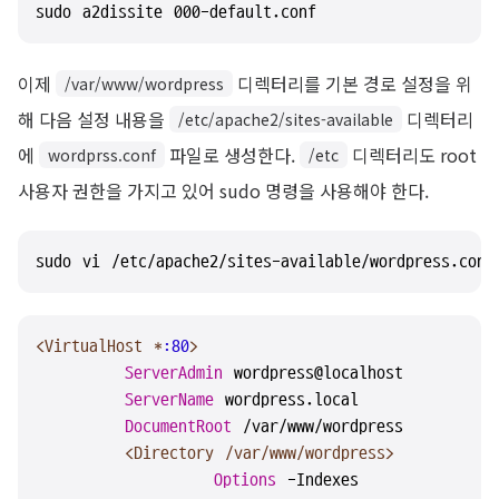
sudo a2dissite 000-default.conf
이제
디렉터리를 기본 경로 설정을 위
/var/www/wordpress
해 다음 설정 내용을
디렉터리
/etc/apache2/sites-available
에
파일로 생성한다.
디렉터리도 root
wordprss.conf
/etc
사용자 권한을 가지고 있어 sudo 명령을 사용해야 한다.
sudo vi /etc/apache2/sites-available/wordpress.conf
<VirtualHost *
:80
>
ServerAdmin
 wordpress@localhost

ServerName
 wordpress.local

DocumentRoot
 /var/www/wordpress

<Directory /var/www/wordpress>
Options
 -Indexes
