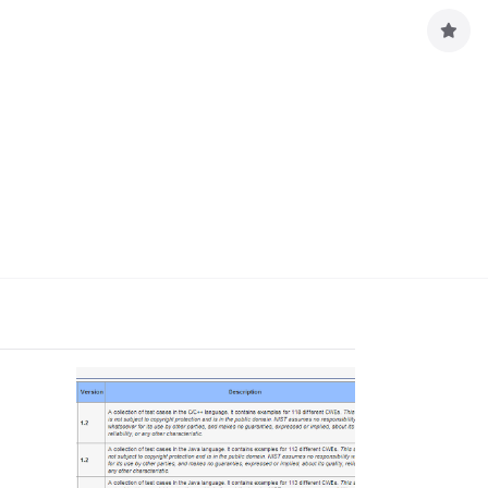
구
독
하
기