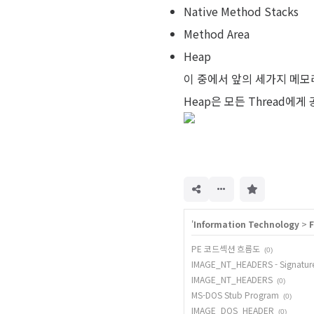
Native Method Stacks
Method Area
Heap
이 중에서 앞의 세가지 메모리 영
Heap은 모든 Thread에게
구
독
하
기
'
Information Technology
>
F
PE 코드섹션 흐름도
(0)
IMAGE_NT_HEADERS - Signatur
IMAGE_NT_HEADERS
(0)
MS-DOS Stub Program
(0)
IMAGE_DOS_HEADER
(0)