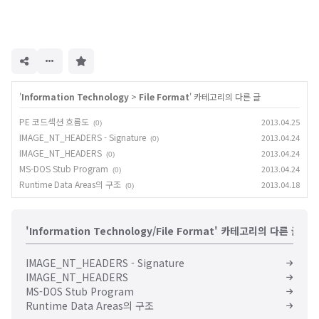
구
독
하
기
'
Information Technology
>
File Format
' 카테고리의 다른 글
PE 코드섹션 흐름도
2013.04.25
(0)
IMAGE_NT_HEADERS - Signature
2013.04.24
(0)
IMAGE_NT_HEADERS
2013.04.24
(0)
MS-DOS Stub Program
2013.04.24
(0)
Runtime Data Areas의 구조
2013.04.18
(0)
'Information Technology/File Format' 카테고리의 다른 글
IMAGE_NT_HEADERS - Signature
IMAGE_NT_HEADERS
MS-DOS Stub Program
Runtime Data Areas의 구조