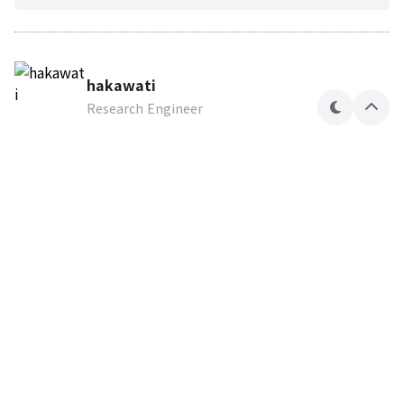
hakawati
Research Engineer
테
상
마
단
으
로
Hakawati Security Lab
Research Engineer
구독하기