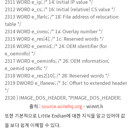
2311 WORD e_ip; /* 14: Initial IP value */
2312 WORD e_cs; /* 16: Initial (relative) CS value */
2313 WORD e_lfarlc; /* 18: File address of relocation
table */
2314 WORD e_ovno; /* 1a: Overlay number */
2315 WORD e_res[4]; /* 1c: Reserved words */
2316 WORD e_oemid; /* 24: OEM identifier (for
e_oeminfo) */
2317 WORD e_oeminfo; /* 26: OEM information;
e_oemid specific */
2318 WORD e_res2[10]; /* 28: Reserved words */
2319 DWORD e_lfanew; /* 3c: Offset to extended header
*/
2320 } IMAGE_DOS_HEADER, *PIMAGE_DOS_HEADER;
출처 :
source.winehq.org
- winnt.h
또한 기본적으로 Little Endian에 대한 지식을 알고 있어야 값
을 보다 쉽게 이해할 수 있다.