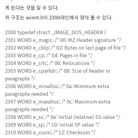
게 된다는 것을 알 수 있다.
위 구조는 winnt.h의 2300라인에서 찾아 볼 수 있다.
2300 typedef struct _IMAGE_DOS_HEADER {
2301 WORD e_magic; /* 00: MZ Header signature */
2302 WORD e_cblp; /* 02: Bytes on last page of file */
2303 WORD e_cp; /* 04: Pages in file */
2304 WORD e_crlc; /* 06: Relocations */
2305 WORD e_cparhdr; /* 08: Size of header in
paragraphs */
2306 WORD e_minalloc; /* 0a: Minimum extra
paragraphs needed */
2307 WORD e_maxalloc; /* 0c: Maximum extra
paragraphs needed */
2308 WORD e_ss; /* 0e: Initial (relative) SS value */
2309 WORD e_sp; /* 10: Initial SP value */
2310 WORD e_csum; /* 12: Checksum */