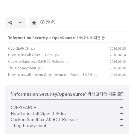
구
독
하
기
'
Information Security
>
OpenSource
' 카테고리의 다른 글
CVE-SEARCH
2016.06.29
(1)
How to install Viper 1.3-dev
2016.04.04
(0)
Cuckoo Sandbox 2.0 RC1 Release
2016.01.22
(0)
Thug honeyclient
2015.06.30
(2)
How to install libemu & pylibemu on Ubuntu 14.04
2015.06.30
(0)
'Information Security/OpenSource' 카테고리의 다른 글
CVE-SEARCH
How to install Viper 1.3-dev
Cuckoo Sandbox 2.0 RC1 Release
Thug honeyclient