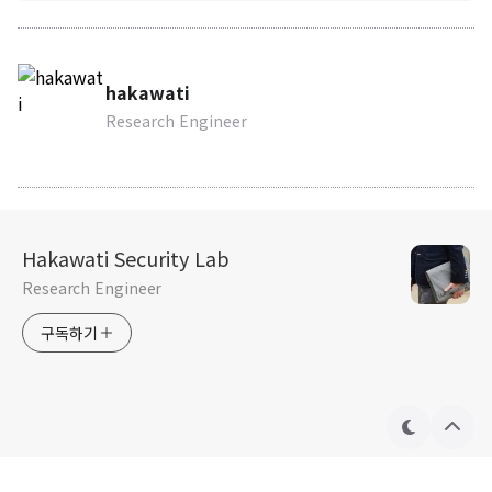
hakawati
Research Engineer
Hakawati Security Lab
Research Engineer
구독하기
테
상
마
단
으