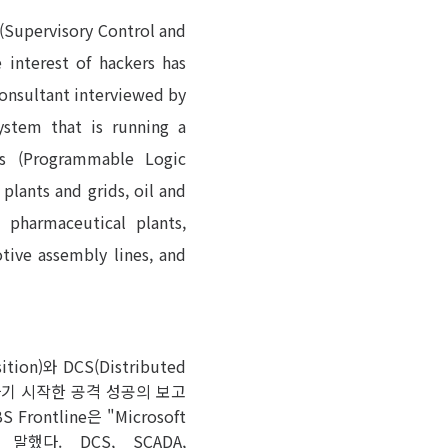
 (Supervisory Control and
 interest of hackers has
consultant interviewed by
ystem that is running a
Cs (Programmable Logic
plants and grids, oil and
, pharmaceutical plants,
tive assembly lines, and
ion)와 DCS(Distributed
장하기 시작한 공격 성공의 보고
ntline은 "Microsoft
다. DCS, SCADA,