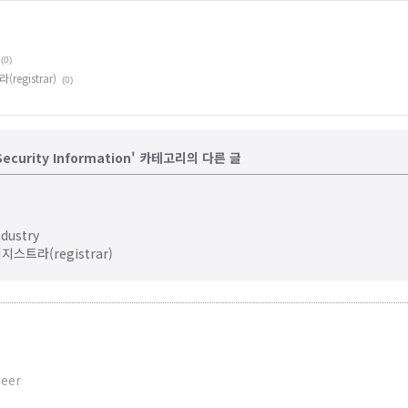
(0)
gistrar)
(0)
y/Security Information' 카테고리의 다른 글
dustry
트라(registrar)
neer