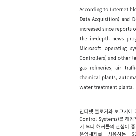
According to Internet bl
Data Acquisition) and D
increased since reports 
the in-depth news prog
Microsoft operating s
Controllers) and other l
gas refineries, air tra
chemical plants, automa
water treatment plants.
인터넷 블로거와 보고서에 따르면, 해
Control Systems)
서 부터 해커들의 관심이 증가하
운영체제를 사용하는 SC