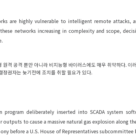
rks are highly vulnerable to intelligent remote attacks, a
o these networks increasing in complexity and scope, deci
e.
 원격 공격 뿐만 아니라 비지능형 바이러스에도 매우 취약하다. 이
결정권자는 늦기전에 조치를 취할 필요가 있다.
an program deliberately inserted into SCADA system soft
 outputs to cause a massive natural gas explosion along the
mony before a U.S. House of Representatives subcommittee b