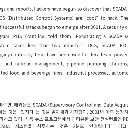
ogs and reports, hackers have begun to discover that SCADA
CS (Distributed Control Systems) are "cool" to hack. The
of successful attacks began to emerge after 2001. A security 
ram, PBS Frontline, told them "Penetrating a SCADA s
ystem takes less than two minutes." DCS, SCADA, PL
egacy control systems have been used for decades in power 
ffic and railroad management, pipeline pumping stations
ted food and beverage lines, industrial processes, automo
커들은 SCADA (Supervisory Control and Data Acquisit
를 해킹하는 것은 "멋지다"는 것을 알아채기 시작했다. 2001년 이후 등
고 있다. 심층 뉴스 프로그램에서 인터뷰한 보안 컨설턴트인 PBS Fro
ADA 시스템을 침투하는 것은 2분도 안걸립니다" 라고 말했