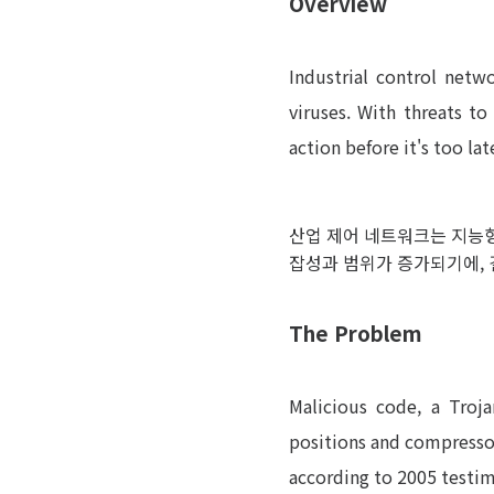
Overview
Industrial control netwo
viruses. With threats t
action before it's too lat
산업 제어 네트워크는 지능형
잡성과 범위가 증가되기에, 
The Problem
Malicious code, a Troj
positions and compressor
according to 2005 testi