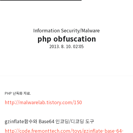
Information Security/Malware
php obfuscation
2013. 8. 10. 02:05
PHP 난독화 자료.
http://malwarelab.tistory.com/150
gzinflate함수와 Base64 인코딩/디코딩 도구
http://code.fremonttech.com/toys/gzinflate-base-64-