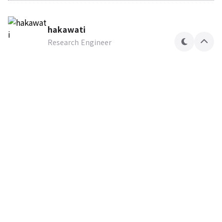
hakawati
Research Engineer
테
상
마
단
으
로
Hakawati Security Lab
Research Engineer
구독하기