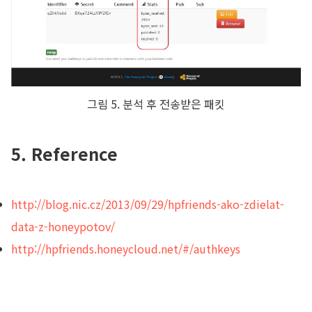
그림 5. 분석 후 전송받은 패킷
5. Reference
http://blog.nic.cz/2013/09/29/hpfriends-ako-zdielat-
data-z-honeypotov/
http://hpfriends.honeycloud.net/#/authkeys