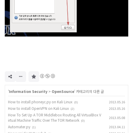
구
독
하
기
'
Information Security
>
OpenSource
' 카테고리의 다른 글
How to install phoneyc.py on Kali Linux
2013.05.16
(0)
How to install OpenVPN on Kali Linux
2013.05.16
(2)
How To Set Up A TOR Middlebox Routing All VirtualBox V
2013.05.08
irtual Machine Traffic Over The TOR Network
(0)
Automater.py
2013.04.11
(1)