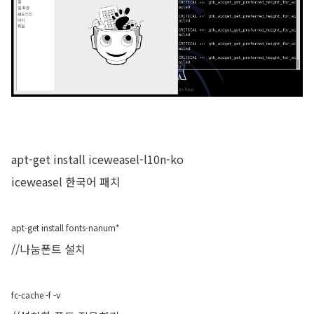
apt-get install iceweasel-l10n-ko
iceweasel 한국어 패치
apt-get install fonts-nanum*
//나눔폰트 설치
fc-cache -f -v