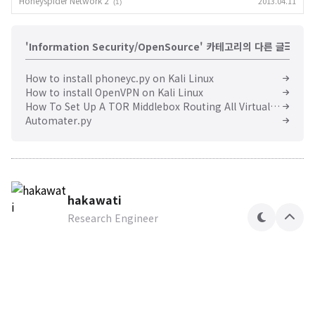
Honeyspider Network 2
2013.04.11
(1)
'Information Security/OpenSource' 카테고리의 다른 글
How to install phoneyc.py on Kali Linux
How to install OpenVPN on Kali Linux
How To Set Up A TOR Middlebox Routing All VirtualBox Virtual Machine Traffic Over The TOR Network
Automater.py
hakawati
Research Engineer
테
상
마
단
으
로
Hakawati Security Lab