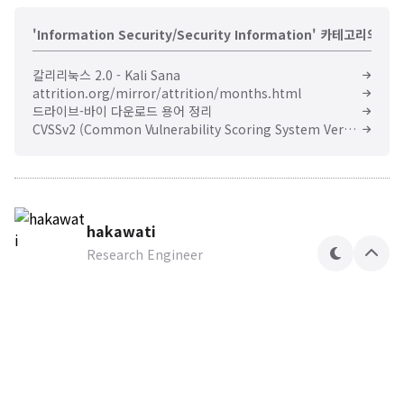
'Information Security/Security Information' 카테고리의 다
칼리리눅스 2.0 - Kali Sana
attrition.org/mirror/attrition/months.html
드라이브-바이 다운로드 용어 정리
CVSSv2 (Common Vulnerability Scoring System Version 2)
hakawati
Research Engineer
테
상
마
단
으
로
Hakawati Security Lab
Research Engineer