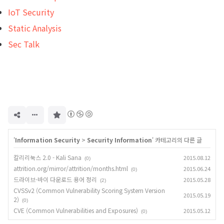
IoT Security
Static Analysis
Sec Talk
구
독
하
기
'
Information Security
>
Security Information
' 카테고리의 다른 글
칼리리눅스 2.0 - Kali Sana
2015.08.12
(0)
attrition.org/mirror/attrition/months.html
2015.06.24
(0)
드라이브-바이 다운로드 용어 정리
2015.05.28
(2)
CVSSv2 (Common Vulnerability Scoring System Version
2015.05.19
2)
(0)
CVE (Common Vulnerabilities and Exposures)
2015.05.12
(0)