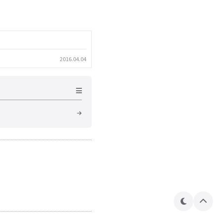
2016.04.04
테
상
마
단