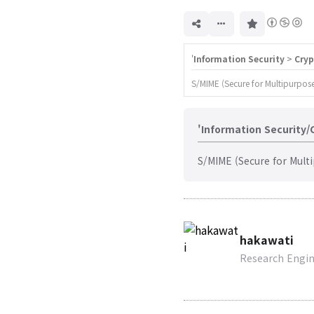
구
독
하
기
'
Information Security
>
Cry
S/MIME (Secure for Multipurpose 
'Information Securit
S/MIME (Secure for Multi
hakawati
Research Engi