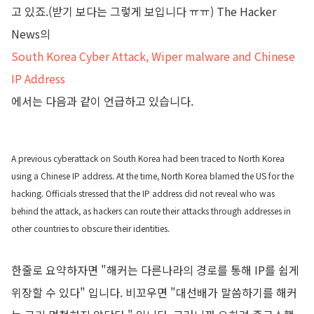
고 있죠.(받기 보다는 그렇게 보입니다 ㅠㅠ) The Hacker
News의
South Korea Cyber Attack, Wiper malware and Chinese
IP Address
에서는 다음과 같이 언급하고 있습니다.
A previous cyberattack on South Korea had been traced to North Korea
using a Chinese IP address. At the time, North Korea blamed the US for the
hacking. Officials stressed that the IP address did not reveal who was
behind the attack, as hackers can route their attacks through addresses in
other countries to obscure their identities.
한줄로 요약하자면 "해커는 다른나라의 경로를 통해 IP를 쉽게
위장할 수 있다" 입니다. 비꼬우면 "대선배가 말씀하기를 해커