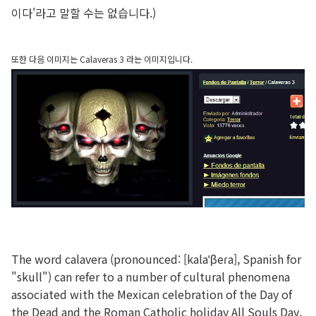
이다'라고 말할 수는 없습니다.)
또한 다음 이미지는 Calaveras 3 라는 이미지입니다.
The word calavera (pronounced: [kalaˈβeɾa], Spanish for
"skull") can refer to a number of cultural phenomena
associated with the Mexican celebration of the Day of
the Dead and the Roman Catholic holiday All Souls Day.