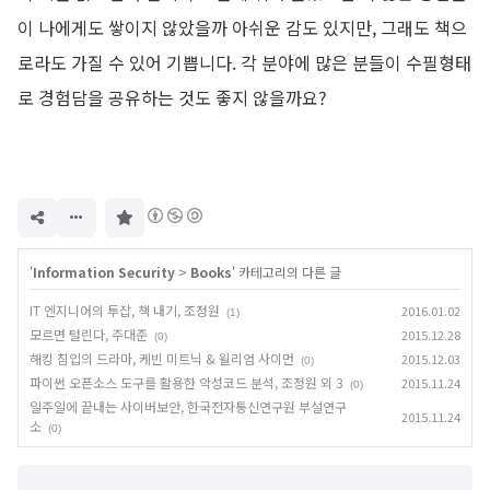
이 나에게도 쌓이지 않았을까 아쉬운 감도 있지만, 그래도 책으
로라도 가질 수 있어 기쁩니다. 각 분야에 많은 분들이 수필형태
로 경험담을 공유하는 것도 좋지 않을까요?
구
독
하
기
'
Information Security
>
Books
' 카테고리의 다른 글
IT 엔지니어의 투잡, 책 내기, 조정원
2016.01.02
(1)
모르면 털린다, 주대준
2015.12.28
(0)
해킹 침입의 드라마, 케빈 미트닉 & 윌리엄 사이먼
2015.12.03
(0)
파이썬 오픈소스 도구를 활용한 악성코드 분석, 조정원 외 3
2015.11.24
(0)
일주일에 끝내는 사이버보안, 한국전자통신연구원 부설연구
2015.11.24
소
(0)